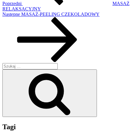
Poprzedni
MASAŻ
RELAKSACYJNY
Następny
Następne
MASAŻ-PEELING CZEKOLADOWY
wpis
Szukaj:
Szukaj
Tagi