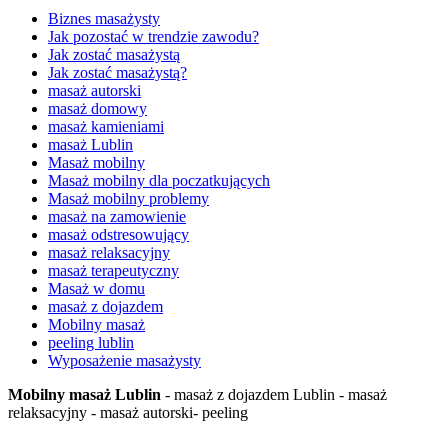
Biznes masażysty
Jak pozostać w trendzie zawodu?
Jak zostać masażystą
Jak zostać masażystą?
masaż autorski
masaż domowy
masaż kamieniami
masaż Lublin
Masaż mobilny
Masaż mobilny dla poczatkujących
Masaż mobilny problemy
masaż na zamowienie
masaż odstresowujący
masaż relaksacyjny
masaż terapeutyczny
Masaż w domu
masaż z dojazdem
Mobilny masaż
peeling lublin
Wyposażenie masażysty
Mobilny masaż Lublin
- masaż z dojazdem Lublin - masaż
relaksacyjny - masaż autorski- peeling