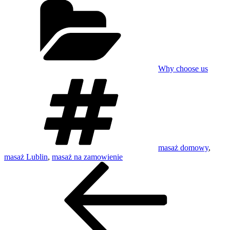
Why choose us
Tagi
masaż domowy
,
masaż Lublin
,
masaż na zamowienie
Nawigacja
Poprzedni
wpis
wpisu